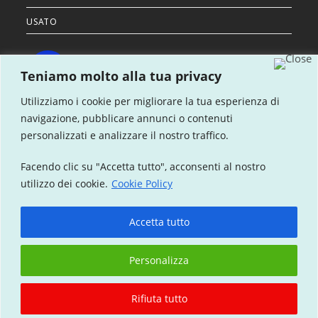
USATO
Teniamo molto alla tua privacy
OPENS
Utilizziamo i cookie per migliorare la tua esperienza di
IN
navigazione, pubblicare annunci o contenuti
CONTATTACI
personalizzati e analizzare il nostro traffico.
A
DOVE SIAMO
NEW
Facendo clic su "Accetta tutto", acconsenti al nostro
TAB
FINANZIAMENTI
utilizzo dei cookie.
Cookie Policy
ASSISTENZA
Accetta tutto
Personalizza
Privacy Policy
Cookie Policy
Rifiuta tutto
Copyright 2024 - Golden Car | Tutti i diritti riservati | P. IVA:
01124980887