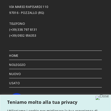
VIA MARIO RAPISARDI 110
97016 - POZZALLO (RG)
TELEFONO
(+39) 338 797 8131
(+39) 0932 956353
HOME
NOLEGGIO
NUOVO
USATO
Teniamo molto alla tua privacy
OPENS
Utilizziamo i cookie per migliorare la tua esperienza di