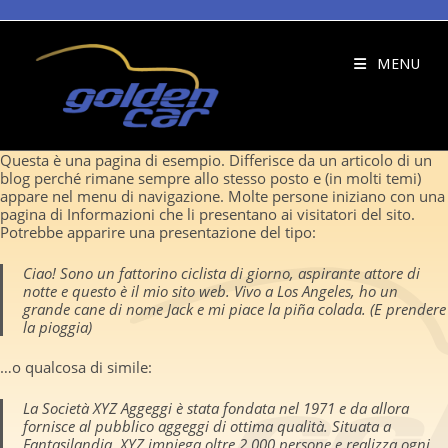
Salta
al
contenuto
MENU
Questa è una pagina di esempio. Differisce da un articolo di un
blog perché rimane sempre allo stesso posto e (in molti temi)
appare nel menu di navigazione. Molte persone iniziano con una
pagina di Informazioni che li presentano ai visitatori del sito.
Potrebbe apparire una presentazione del tipo:
Ciao! Sono un fattorino ciclista di giorno, aspirante attore di
notte e questo è il mio sito web. Vivo a Los Angeles, ho un
grande cane di nome Jack e mi piace la piña colada. (E prendere
la pioggia)
…o qualcosa di simile:
La Società XYZ Aggeggi è stata fondata nel 1971 e da allora
fornisce al pubblico aggeggi di ottima qualità. Situata a
Fantasilandia, XYZ impiega oltre 2.000 persone e realizza ogni